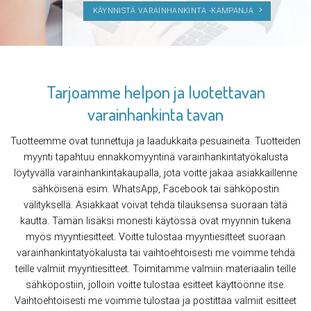
KÄYNNISTÄ VARAINHANKINTA -KAMPANJA
Tarjoamme helpon ja luotettavan
varainhankinta tavan
Tuotteemme ovat tunnettuja ja laadukkaita pesuaineita. Tuotteiden
myynti tapahtuu ennakkomyyntinä varainhankintatyökalusta
löytyvällä varainhankintakaupalla, jota voitte jakaa asiakkaillenne
sähköisenä esim. WhatsApp, Facebook tai sähköpostin
välityksellä. Asiakkaat voivat tehdä tilauksensa suoraan tätä
kautta. Tämän lisäksi monesti käytössä ovat myynnin tukena
myös myyntiesitteet. Voitte tulostaa myyntiesitteet suoraan
varainhankintatyökalusta tai vaihtoehtoisesti me voimme tehdä
teille valmiit myyntiesitteet. Toimitamme valmiin materiaalin teille
sähköpostiin, jolloin voitte tulostaa esitteet käyttöönne itse.
Vaihtoehtoisesti me voimme tulostaa ja postittaa valmiit esitteet