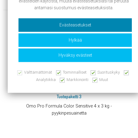
evästeiden käytöstä, muuta evästeasetuksiasi tai peruuta
antamasi suostumus evästeasetuksista.
Evästeasetukset
Hylkää
Hyväksy evästeet
Välttämättömät
Toiminnalliset
Suorituskyky
Analytiikka
Markkinointi
Muut
Tuotepaketti 3
a
Omo Pro Formula Color Sensitive 4 x 3 kg -
Cif 
pyykinpesuainetta