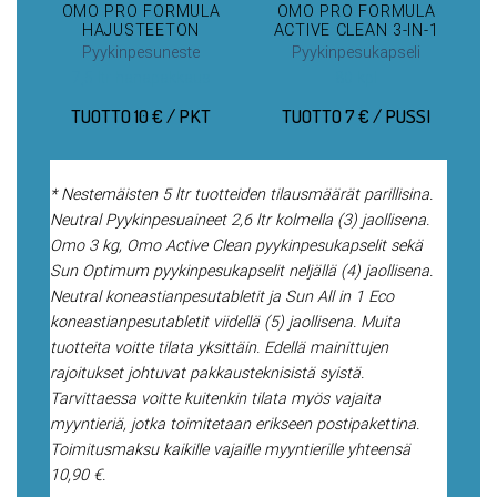
LUE LISÄÄ
LUE LISÄÄ
OMO PRO FORMULA
OMO PRO FORMULA
HAJUSTEETON
ACTIVE CLEAN 3-IN-1
Pyykinpesuneste
Pyykinpesukapseli
7,5 ltr hanapakkaus
80 kpl
TUOTTO 10 € / PKT
TUOTTO 7 € / PUSSI
* Nestemäisten 5 ltr tuotteiden tilausmäärät parillisina.
Neutral Pyykinpesuaineet 2,6 ltr kolmella (3) jaollisena.
Omo 3 kg, Omo Active Clean pyykinpesukapselit sekä
Sun Optimum pyykinpesukapselit neljällä (4) jaollisena.
Neutral koneastianpesutabletit ja Sun All in 1 Eco
koneastianpesutabletit viidellä (5) jaollisena. Muita
tuotteita voitte tilata yksittäin. Edellä mainittujen
rajoitukset johtuvat pakkausteknisistä syistä.
Tarvittaessa voitte kuitenkin tilata myös vajaita
myyntieriä, jotka toimitetaan erikseen postipakettina.
Toimitusmaksu kaikille vajaille myyntierille yhteensä
10,90 €.