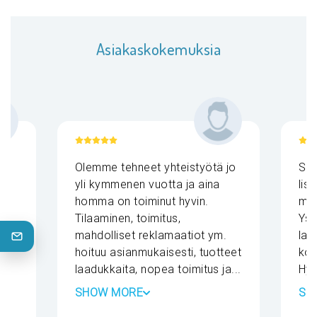
Asiakaskokemuksia
Olemme tehneet yhteistyötä jo
Sel
yli kymmenen vuotta ja aina
lis
homma on toiminut hyvin.
mai
Tilaaminen, toimitus,
Yst
mahdolliset reklamaatiot ym.
laa
hoituu asianmukaisesti, tuotteet
koh
laadukkaita, nopea toimitus ja...
Hyv
SHOW MORE
SH