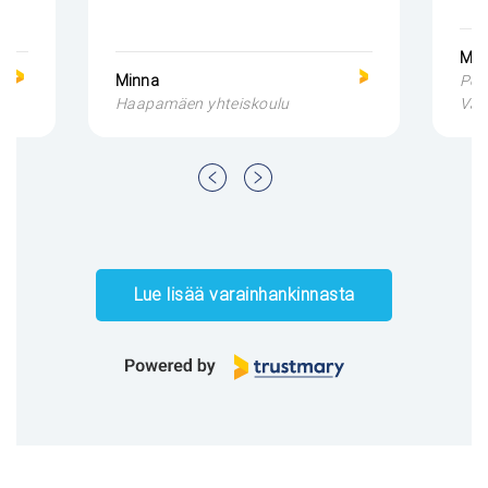
Min
Minna
Pöy
Haapamäen yhteiskoulu
Van
Page
1
of
73
Lue lisää varainhankinnasta