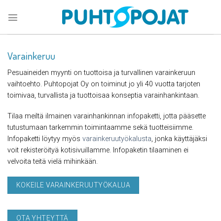
Skip
to
content
Varainkeruu
Pesuaineiden myynti on tuottoisa ja turvallinen varainkeruun
vaihtoehto. Puhtopojat Oy on toiminut jo yli 40 vuotta tarjoten
toimivaa, turvallista ja tuottoisaa konseptia varainhankintaan.
Tilaa meiltä ilmainen varainhankinnan infopaketti, jotta pääsette
tutustumaan tarkemmin toimintaamme sekä tuotteisiimme.
Infopaketti löytyy myös
varainkeruutyökalusta
, jonka käyttäjäksi
voit rekisteröityä kotisivuillamme. Infopaketin tilaaminen ei
velvoita teitä vielä mihinkään.
KOKEILE VARAINKERUUTYÖKALUA
OTA YHTEYTTÄ