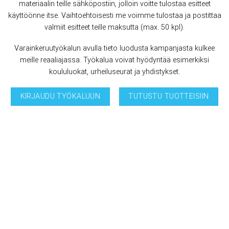
materiaalin teille sähköpostiin, jolloin voitte tulostaa esitteet
käyttöönne itse. Vaihtoehtoisesti me voimme tulostaa ja postittaa
valmiit esitteet teille maksutta (max. 50 kpl).
Varainkeruutyökalun avulla tieto luodusta kampanjasta kulkee
meille reaaliajassa. Työkalua voivat hyödyntää esimerkiksi
koululuokat, urheiluseurat ja yhdistykset.
KIRJAUDU TYÖKALUUN
TUTUSTU TUOTTEISIIN