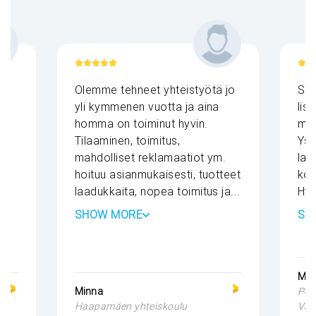
Olemme tehneet yhteistyötä jo
Sel
yli kymmenen vuotta ja aina
lis
homma on toiminut hyvin.
mai
Tilaaminen, toimitus,
Yst
mahdolliset reklamaatiot ym.
laa
hoituu asianmukaisesti, tuotteet
koh
laadukkaita, nopea toimitus ja...
Hyv
SHOW MORE
SH
Min
Minna
Pöy
Haapamäen yhteiskoulu
Van