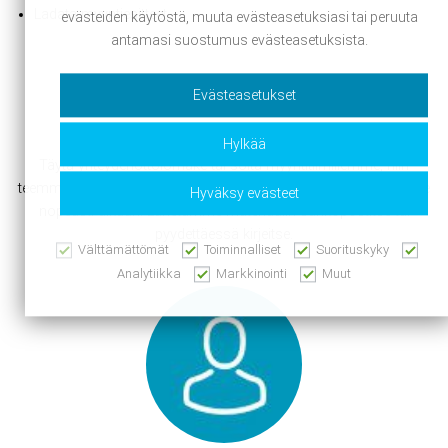
Ladata myyntiesitteet
evästeiden käytöstä, muuta evästeasetuksiasi tai peruuta
antamasi suostumus evästeasetuksista.
Aloita varainkeruu
Evästeasetukset
Hylkää
Täytä yhteydenottolomake tai soita myyntitiimillemme, niin
teemme teille yksilöllisen myyntimateriaalin, jonka avulla pääsette
Hyväksy evästeet
nopeasti alkuun. Lähetämme materiaalin sähköpostitse tai
pyydettäessä kirjeitse.
Välttämättömät
Toiminnalliset
Suorituskyky
Analytiikka
Markkinointi
Muut