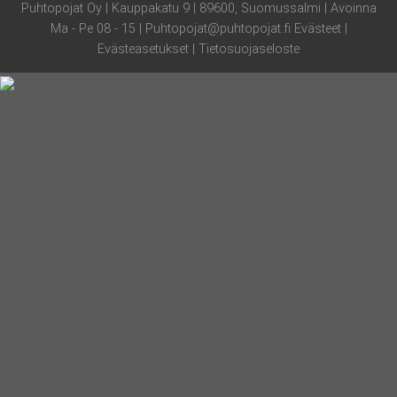
Puhtopojat Oy | Kauppakatu 9 | 89600, Suomussalmi | Avoinna
Ma - Pe 08 - 15 |
Puhtopojat@puhtopojat.fi
Evästeet
|
Evästeasetukset
|
Tietosuojaseloste