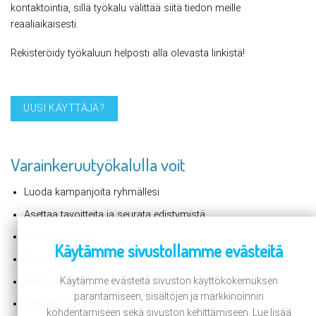
kontaktointia, sillä työkalu välittää siitä tiedon meille
reaaliaikaisesti.
Rekisteröidy työkaluun helposti alla olevasta linkistä!
UUSI KÄYTTÄJÄ?
Varainkeruutyökalulla voit
Luoda kampanjoita ryhmällesi
Asettaa tavoitteita ja seurata edistymistä
Seurata myyntiä
Käytämme sivustollamme evästeitä
Tehdä tilaukset sähköisesti
Käytämme evästeitä sivuston käyttökokemuksen
Hallita myyjiä
parantamiseen, sisältöjen ja markkinoinnin
Päivittää yhteystietojasi
kohdentamiseen sekä sivuston kehittämiseen. Lue lisää