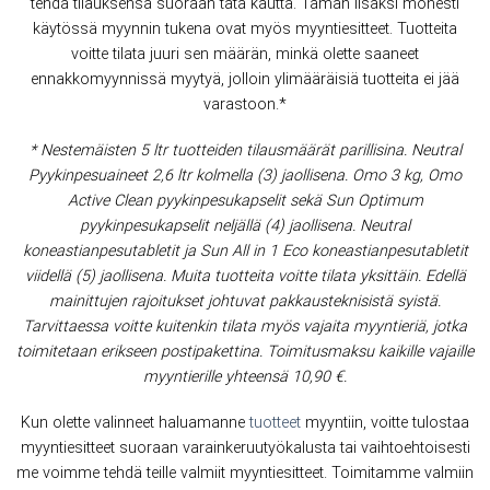
tehdä tilauksensa suoraan tätä kautta. Tämän lisäksi monesti
käytössä myynnin tukena ovat myös myyntiesitteet. Tuotteita
voitte tilata juuri sen määrän, minkä olette saaneet
ennakkomyynnissä myytyä, jolloin ylimääräisiä tuotteita ei jää
varastoon.*
* Nestemäisten 5 ltr tuotteiden tilausmäärät parillisina. Neutral
Pyykinpesuaineet 2,6 ltr kolmella (3) jaollisena. Omo 3 kg, Omo
Active Clean pyykinpesukapselit sekä Sun Optimum
pyykinpesukapselit neljällä (4) jaollisena. Neutral
koneastianpesutabletit ja Sun All in 1 Eco koneastianpesutabletit
viidellä (5) jaollisena.
Muita tuotteita voitte tilata yksittäin. Edellä
mainittujen rajoitukset johtuvat pakkausteknisistä syistä.
Tarvittaessa voitte kuitenkin tilata myös vajaita myyntieriä, jotka
toimitetaan erikseen postipakettina. Toimitusmaksu kaikille vajaille
myyntierille yhteensä 10,90 €.
Kun olette valinneet haluamanne
tuotteet
myyntiin, voitte tulostaa
myyntiesitteet suoraan varainkeruutyökalusta tai vaihtoehtoisesti
me voimme tehdä teille valmiit myyntiesitteet. Toimitamme valmiin