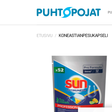
Skip
to
P
content
ETUSIVU
/
KONEASTIANPESUKAPSELI