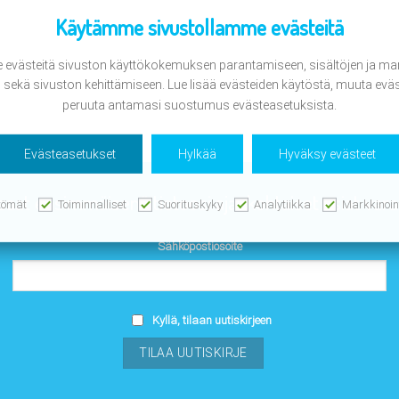
Käytämme sivustollamme evästeitä
evästeitä sivuston käyttökokemuksen parantamiseen, sisältöjen ja mar
ekä sivuston kehittämiseen. Lue lisää evästeiden käytöstä, muuta eväs
peruuta antamasi suostumus evästeasetuksista.
Evästeasetukset
Hylkää
Hyväksy evästeet
 saat ensimmäisenä tietoosi ajankohtaiset asiat va
tömät
Toiminnalliset
Suorituskyky
Analytiikka
Markkinoin
Sähköpostiosoite
Kyllä, tilaan uutiskirjeen