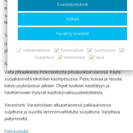
Evästeasetukset
Paina annostelijaa 6 sekunnin ajan optimaalisen pesutuloksen
saavuttamiseksi. Säästä vettä ilman kompromisseja.
Hylkää
Noudata pakkauksessa olevia annostussuosituksia.
Hyväksy evästeet
Tekniset tiedot
Ulkonäkö: Samea, tummansininen neste
Välttämättömät
Toiminnalliset
Suorituskyky
pH-arvo, laimentamaton 7,7
Analytiikka
Markkinointi
Muut
Käyttöturvallisuus ja varastointi
Vältä pitkäaikaista ihokosketusta pesuliuoksen kanssa. Käytä
suojakäsineitä tekstiilien käsinpesussa. Pese, kuivaa ja rasvaa
kätesi pyykinpesun jälkeen. Ohjeet tuotteen käsittelyyn ja
hävittämiseen löytyvät käyttöturvallisuustiedotteesta.
Varastointi: Varastoidaan alkuperäisessä pakkauksessa
suljettuna ja suurilta lämmönvaihtelulta suojattuna. Varjeltava
jäätymiseltä.
Pakkaustiedot