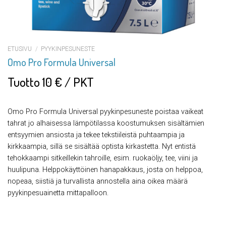
ETUSIVU
/
PYYKINPESUNESTE
Omo Pro Formula Universal
Tuotto 10 € / PKT
Omo Pro Formula Universal pyykinpesuneste poistaa vaikeat
tahrat jo alhaisessa lämpötilassa koostumuksen sisältämien
entsyymien ansiosta ja tekee tekstiileistä puhtaampia ja
kirkkaampia, sillä se sisältää optista kirkastetta. Nyt entistä
tehokkaampi sitkeillekin tahroille, esim. ruokaöljy, tee, viini ja
huulipuna. Helppokäyttöinen hanapakkaus, josta on helppoa,
nopeaa, siistiä ja turvallista annostella aina oikea määrä
pyykinpesuainetta mittapalloon.