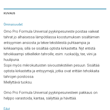
KUVAUS
Ominaisuudet
Omo Pro Formula Universal pyykinpesuneste poistaa vaikeat
tahrat jo alhaisessa lämpötilassa koostumuksen sisältämien
entsyymien ansiosta ja tekee tekstiileistä puhtaampia ja
kirkkaampia, sillä se sisältää optista kirkastetta. Nyt entistä
tehokkaampi sitkeillekin tahroille, esim. ruokaöljy, tee, viini ja
huulipuna.
Sopii myös mikrokuituisten siivoustekstiilien pesuun. Sisältää
optista kirkastetta ja entsyymejä, jotka ovat erittäin tehokkaita
tahrojen poistossa.
Miellyttävä tuoksu.
Omo Pro Formula Universal pyykinpesunesteen pakkaus on
helppo varastoida, kantaa, säilyttää ja hävittää.
Edut