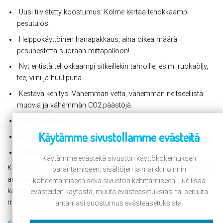
Uusi tiivistetty koostumus: Kolme kertaa tehokkaampi
pesutulos.
Helppokäyttöinen hanapakkaus, aina oikea määrä
pesunestettä suoraan mittapalloon!
Nyt entistä tehokkaampi sitkeillekin tahroille, esim. ruokaöljy,
tee, viini ja huulipuna.
Kestävä kehitys: Vähemmän vettä, vähemmän neitseellistä
muovia ja vähemmän CO2.päästöjä.
Miellyttävä tuoksu.
Käytämme sivustollamme evästeitä
Ei sisällä zeoliittia.
Yhdestä pakkauksesta jopa 187 pesua.
Käytämme evästeitä sivuston käyttökokemuksen
Konepesussa Omo Pro Formula Universal pyykinpesunesteen voi
parantamiseen, sisältöjen ja markkinoinnin
annostella joko mittapalloon, pesurummun päälle juuri ennen
kohdentamiseen sekä sivuston kehittämiseen. Lue lisää
käynnistystä tai pesuainelokeroon pesukoneen käyttöohjeen
evästeiden käytöstä, muuta evästeasetuksiasi tai peruuta
mukaisesti. Aseta mittapallo pyykin päälle oikein päin.
antamasi suostumus evästeasetuksista.
Käyttöohje: