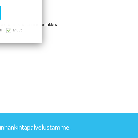
uksessa olevaa annostaulukkoa.
ti
Muut
rainhankintapalvelustamme.