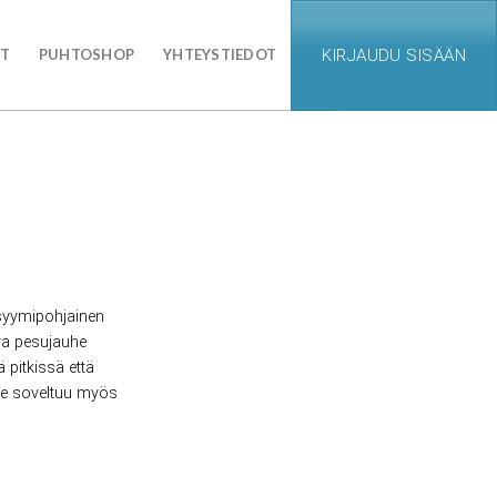
UT
PUHTOSHOP
YHTEYSTIEDOT
KIRJAUDU SISÄÄN
syymipohjainen
ava pesujauhe
 pitkissä että
te soveltuu myös