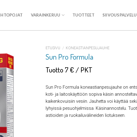
UHTOPOJAT
VARAINKERUU
TUOTTEET
SIIVOUSPALVEL
ETUSIVU
/
KONEASTIANPESUJAUHE
Sun Pro Formula
Tuotto 7 € / PKT
Sun Pro Formula koneastianpesujauhe on ent
koti- ja laitoskäyttöön sopiva käsin annostelt
kaikenkovuisiin vesiin. Jauhetta voi käyttää sekä
lyhyissä pesuohjelmissa. Käsinannostelu. Tuo
astioiden ja ruokailuvälineiden liotukseen.