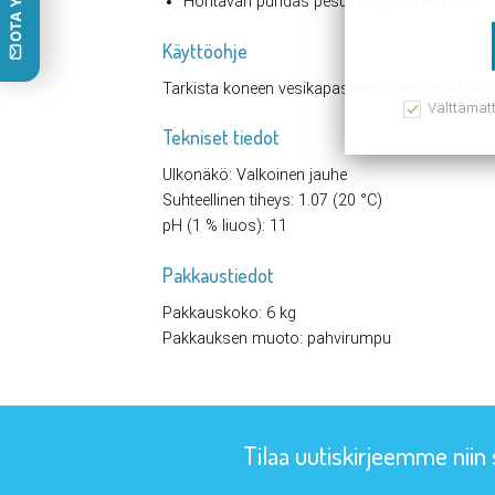
Hohtavan puhdas pesutulos joka kerralla.
Käyttöohje
Tarkista koneen vesikapasiteetti. Annostele k
Välttämät
Tekniset tiedot
Ulkonäkö: Valkoinen jauhe
Suhteellinen tiheys: 1.07 (20 °C)
pH (1 % liuos): 11
Pakkaustiedot
Pakkauskoko: 6 kg
Pakkauksen muoto: pahvirumpu
Tilaa uutiskirjeemme niin