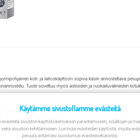
ipohjainen koti- ja laitoskäyttöön sopiva käsin annosteltava pesujauh
inannostelu. Tuote soveltuu myös astioiden ja ruokailuvälineiden liotu
Käytämme sivustollamme evästeitä
i kaikkiin käsin annosteltaviin astianpesukoneisiin.
elys- ja proteiinilikaa.
evästeitä sivuston käyttökokemuksen parantamiseen, sisältöjen ja mar
ekä sivuston kehittämiseen. Lue lisää evästeiden käytöstä, muuta eväs
peruuta antamasi suostumus evästeasetuksista.