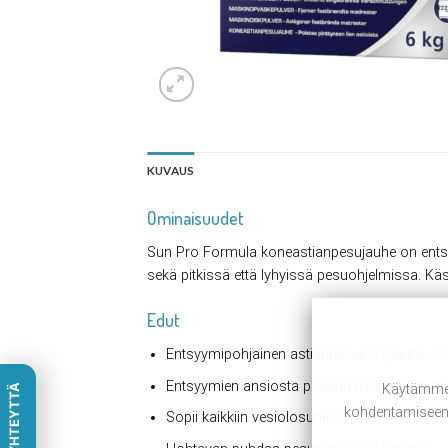
KUVAUS
Ominaisuudet
Sun Pro Formula koneastianpesujauhe on entsyym
sekä pitkissä että lyhyissä pesuohjelmissa. Käs
Edut
Entsyymipohjainen astianpesukonejauhe, sopi
Entsyymien ansiosta poistaa tehokkaasti tärkk
Käytämme 
OTA YHTEYTTÄ
kohdentamiseen s
Sopii kaikkiin vesiolosuhteisiin.