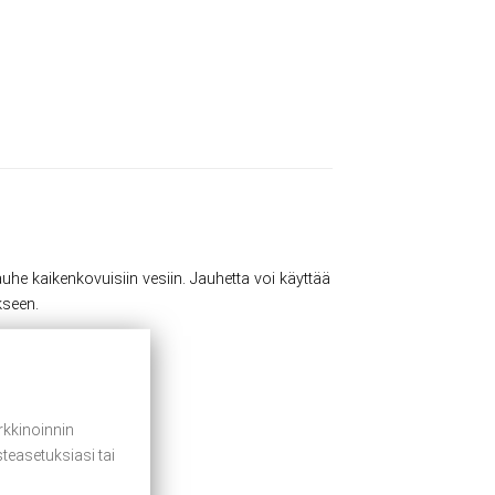
e kaikenkovuisiin vesiin. Jauhetta voi käyttää
kseen.
kkinoinnin
teasetuksiasi tai