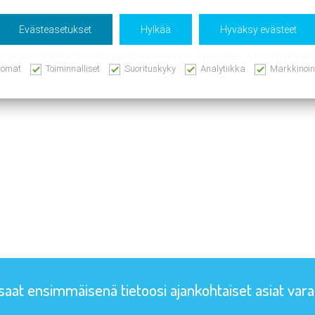
Evästeasetukset
Hylkää
Hyväksy evästeet
äsin sopiva määrä jauhetta pesuainelokeroon. Annostelu: Katso pakka
tömät
Toiminnalliset
Suorituskyky
Analytiikka
Markkinoin
 saat ensimmäisenä tietoosi ajankohtaiset asiat va